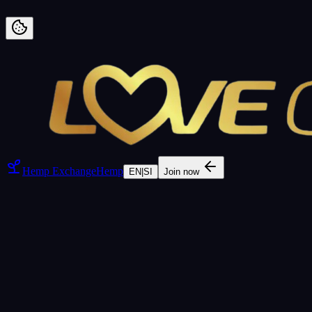
Preskoči na vsebino
Hemp Exchange
Hemp
EN
|
SI
Join now