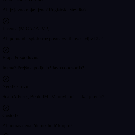
Ali je javno objavljena? Registrska številka?
Licenca (MiCA / ATVP)
Ali ponudnik sploh sme posredovati investicij v EU?
Ekipa & zgodovina
Imena? Prejšnja podjetja? Javna opozorila?
Neodvisni viri
ScamAdviser, BehindMLM, novinarji — kaj pravijo?
Custody
Ali moraš denar 'depozitirati' k njim?