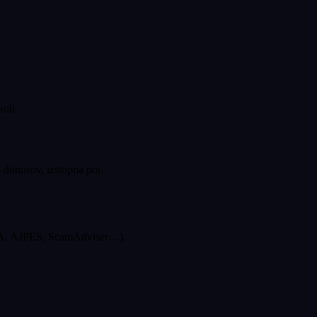
oli.
e donosov, izstopna pot.
SMA, AJPES, ScamAdviser…).