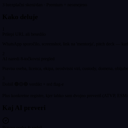
3 brezplačni skeni/dan · Premium = neomejeno
Kako deluje
1
Prilepi URL ali besedilo
WhatsApp sporočilo, screenshot, link na 'mentorja', pitch deck — kark
2
AI naredi 8-točkovni pregled
Pravna oseba, licenca, ekipa, neodvisni viri, custody, domena, obljub
3
Dobiš 🟢🟡🔴 verdikt + red flag-e
Plus konkretne registre, kjer lahko sam dvojno preveriš (ATVP, E
Kaj AI preveri
Pravna oseba & sedež