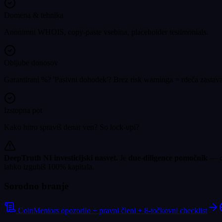
Domena & tehnika
Anonimni WHOIS, copy-paste vsebina, placeholder testimonials.
Obljube donosov
Garantirani %? 'Pasivni dohodek'? Brez risk warninga = rdeča zastava
Izstopna pot
Kako hitro spraviš denar ven? So lock-upi?
DeepTruth NI investicijski nasvet.
Je
due-diligence pomočnik
— or
lahko izgubiš 100% kapitala.
Sorodno branje
CoinMentors opozorilo + pravni členi + 8-točkovni checklist