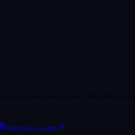
.
odje, da znaš pravilna vprašanja postaviti. AI lahko zgreši; vedno preve
Polar Tensor — case study