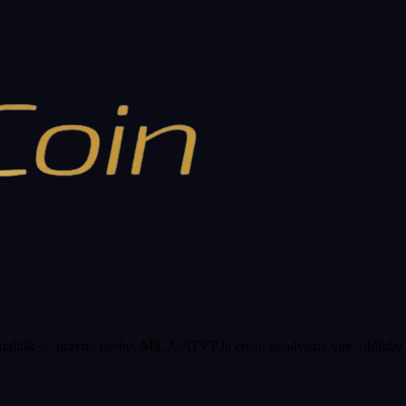
 analitik — pravno osebo, MiCA/ATVP licenco, neodvisne vire, obljube 