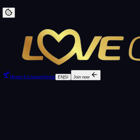
Preskoči na vsebino
Hemp Exchange
Hemp
EN
|
SI
Join now
1-of-1 unique